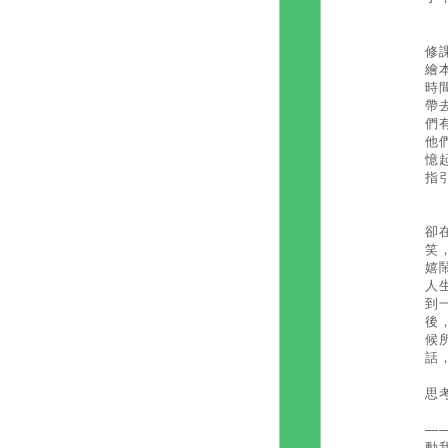
於
修
繪
時
帶
們
他
憶
指
另
卻
笑
嬉
人
到
後
候
話
思
最
——
動