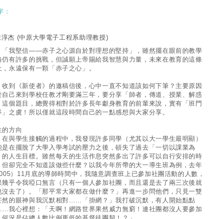
字：
陳淳杰
(中原大學電子工程系助理教授)
我堅信——赤子之心源自於對理想的堅持」，雖然擺在眼前的教學
路仍有許多的挑戰，但誠願上帝賜給我智慧與力量，未來在教育的這條
上，永遠保有一顆「赤子之心」。
到《新使者》的邀稿信後，心中一直不知道該如何下筆？主要原因
於自己來到學校任教才剛要滿三年，要分享「師者，傳道、授業、解惑
」這個題目，總覺得相對於許多長年獻身教育的前輩來說，實有「班門
斧」之虞！所以僅就這段時間自己的一點感想與大家分享。
生的方向
與學生接觸的過程中，我發現許多同學（尤其以大一學生最明顯）
能是在擺脫了大學入學考試的壓力之後，頓失了過去「一切以課業為
」的人生目標。雖然每天的生活作息突然多出了許多可以自行安排的時
，但卻完全不知道該做些什麼？以我今年所帶的大一導生班為例，去年
2005）11月底的導師時間中，我隨意調查班上已參加社團活動的人數，
果幾乎令我啞口無言（只有一個人參加社團，而且還是去了兩三次後就
也沒去了）。「那平常大家都在做什麼？」再進一步問他們，只見一雙
茫然的眼神與我沉默相對……「掛網？」我打破沉默，有人開始點點
……我心裡想：「天啊！網路世界果然威力無窮！連社團都沒人要參加
，何況是佔總人數比例更低的基督徒團契！？」