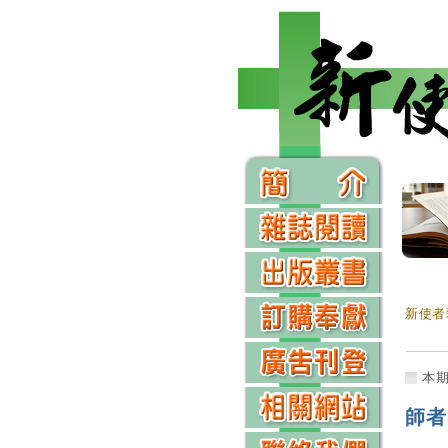
新使者
本
師者