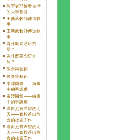
教育者耶穌看台灣
的大學教育
王興武牧師傳道軼
事
王興武牧師傳道軼
事
為什麼要念研究
所？
為什麼要念研究
所？
教會與藝術
教會與藝術
泰澤團體——紛擾
中的寧謐處
泰澤團體——紛擾
中的寧謐處
邁向更有希望的明
天——鄒族茶山教
會的社區工作
邁向更有希望的明
天——鄒族茶山教
會的社區工作