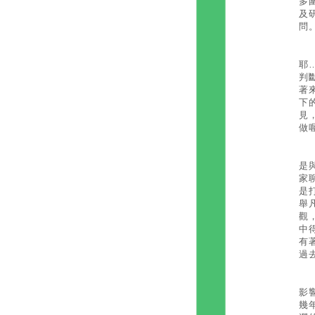
多
及
問
「
耶
判
著
下
見
做
大
是
家
是
舉
觀
中
有
過
多
影
幾