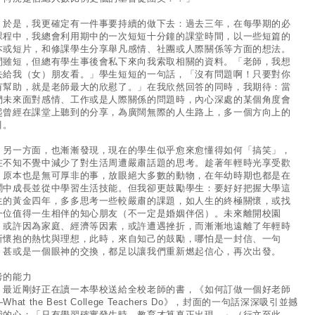
是，我更確定有一件事要持續的做下去：過去三年，在每學期的必
課程中，我總會利用期中的一次短短十分鐘的課堂時間，以一些短篇的
本或短片，和修課學生分享舉凡感情、社團或人際關係等方面的想法。
間雖短，但總有學生事後會私下來向我索取相關的資料。「老師，我想
去給我（女）朋友看。」學生短短的一句話，「沒有問題啊！只要對你
有幫助，就是老師最大的欣慰了。」在我欣然回答的同時，我期待：當
們未來面對感情、工作或是人際關係的問題時，內心深處的某個角度會
起曾經在課堂上聽到的分享，為廣闊無際的人生路上，多一個方向上的
引。
一方面，也漸漸發現，現在的學生似乎愈來愈懂得如何「搞笑」，
在不知不覺中減少了對生活周遭嚴肅話題的思考。趁著年輕時光享受歡
，原本也是無可厚非的事，放眼絕大多數的動物，在年幼時期也都是在
鬧中成長並從中學習生活技能。但我卻更鼓勵學生：要好好把握大學這
生的黃金四年，多多思考一些較嚴肅的課題，如人生的終極關懷，或找
一位值得一生相伴的知心朋友（不一定是婚姻伴侶）。未來離開校園
，或許因為家庭、經濟等因素，或許遭遇挫折，而漸漸地遠離了年輕時
所懷抱的熱忱與理想，此時，來自知己的鼓勵，哪怕是一封信、一句
，甚或是一個眼神的交換，都足以讓我們重新燃起信心，再次出發。
考的能力
近剛好正在讀一本學校送給全校老師的書，《如何訂做一個好老師
What the Best College Teachers Do》，封面的一句話深深吸引並撼
我的心：「只有學習確實發生時，教育才算真正出現。」（行文至此，