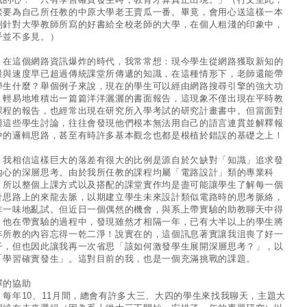
禁要為自己所任教的中原大學老王賣瓜一番。畢竟，會用心送這樣一本
別針對大學教師所寫的好書給全校老師的大學，在個人粗淺的印象中，
乎並不多見。）
這個網路資訊爆炸的時代，我常常想：現今學生從網路獲取新知的
量與速度早已超過傳統課堂所傳遞的知識，在這種情形下，老師還能帶
學生什麼？舉個例子來說，現在的學生可以經由網路搜尋引擎的強大功
，輕易地堆積出一篇篇洋洋灑灑的書面報告，這現象不僅出現在平時教
課程的報告，也經常出現在研究所入學考試的研究計畫書中。但當面對
與這些學生討論，往往會發現他們根本無法用自己的語言連貫並解釋報
中的邏輯思路，甚至有時許多基本觀念也都是根植於錯誤的基礎之上！
相信這樣巨大的落差有很大的比例是源自於欠缺對「知識」追求發
內心的深層思考。由於我所任教的課程均屬「電路設計」類的專業科
，所以整個上課方式以及搭配的課堂實作均是盡可能讓學生了解每一個
計思路上的來龍去脈，以期建立學生未來設計類似電路時的思考脈絡，
非一味地亂試。但近日一個偶然的機會，與系上帶實驗的助教聊天中得
，他在帶實驗的過程中，發現雖然才相隔一年，已有大半以上的學生將
年所教的內容忘得一乾二淨！說實在的，這個訊息著實讓我沮喪了好一
子，但也因此讓我再一次省思「該如何激發學生展開深層思考？」，以
「學習確實發生」。這對目前的我，也是一個充滿挑戰的課題。
擇的協助
年10、11月間，總會有許多大三、大四的學生來找我聊天，主題大