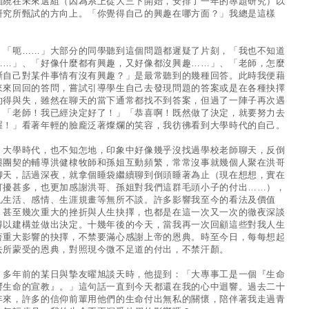
圍繞在未來選組（因為系上從大三下開始，安排了一年的專題研究）以
研究所甄試的方向上。「你覺得自己的興趣在哪方面？」我總是這樣
。
呃……」大部分的同學聽到這個問題都遲疑了片刻，「我也不知道
……」、「好像什麼都有興趣，又好像都沒興趣……」、「老師，怎麼
斷自己對某件事情有沒有興趣？」是最常聽到的幾種回答。此時我便藉
來來回回的答問，嘗試引導學生自己去發現問題的答案或是在各種抉擇
的得與失，雖然在聊天的當下通常都找不到答案，但過了一陣子再次遇
，「老師！我已經決定好了！」「恭喜啊！既然做了決定，就要努力去
喔！」看著年輕的臉龐泛著燦爛的笑容，我彷彿看到大學時代的自己。
學時代，也不知怎地，印象中好像幾乎沒找過學校老師聊天，反倒
與團契的輔導洪健棣牧師和孫姐互動頻繁，常常沒事就幾個人聚在洪哥
聊天，話過深夜，就拿個睡袋繼續聊到倒頭睡著為止（現在想想，實在
打擾甚多，也更加感謝洪哥、孫姐對我們這群毛頭小子的付出……），
凡生活、感情、生涯規畫等無所不談。許多影響我至今的看法及價值
，甚至幾次重大的挫折與人生抉擇，也都是在這一次又一次的徹夜深談
得以建構並做出決定。十幾年後的今天，當我再一次回顧這些對我人生
著重大影響的抉擇，不禁要滿心感謝上帝的恩典。時至今日，每每想起
去所蒙受的恩典，對照現今微不足道的付出，不禁汗顏。
年前的某日與摯友曜旭談天時，他提到：「大專事工是一個『生命
響生命的宣教』。」這句話一直到今天都還在我的心中迴響。過去二十
年來，許多的信仰前輩用他們的生命付出無私的關懷，陪伴著我走過青