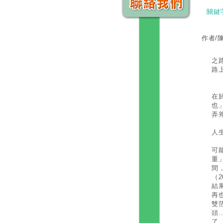
關鍵
作者/
「
之
路
收
在
也
弄
人
在
可
重
間
（
結
再
雙
頭
了