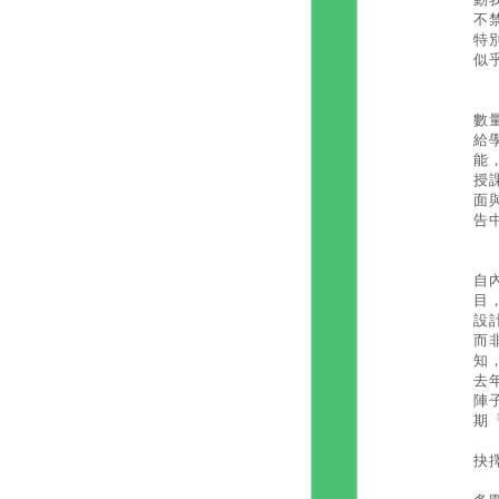
不
特
似
在
數
給
能
授
面
告
我
自
目
設
而
知
去
陣
期
抉
每