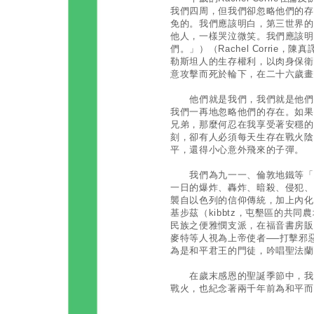
我們四周，但我們卻忽略他們的存
免的。我們應該明白，第三世界的
他人，一樣哭泣微笑。我們應該明
們。」）（Rachel Corrie
勒斯坦人的生存權利，以肉身保衛
意攻擊而死於輪下，在二十六歲畫
他們就是我們，我們就是他們─
我們一再地忽略他們的存在。如果
兄弟，那麼何忍在我享受著安穩的
刻，卻有人必須每天生存在戰火陰
平，還得小心意外飛來的子彈。
我們為九一一、倫敦地鐵等「恐
一日的爆炸、轟炸、暗殺、侵犯、
襲自以色列的信仰傳統，加上內化
基步茲（kibbtz，屯墾區的共
民族之便雅憫支派，在福音書房販
麥特等人視為上帝使者──打擊邪
為是和平君王的門徒，吟唱聖法蘭
在歲末感恩的聖誕季節中，我們
戰火，也紀念著兩千年前為和平而