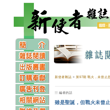
新使者雜誌
>
第97期 戰火，未曾止
編者的話
雖是聖誕，但戰火未曾