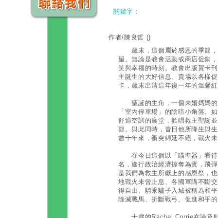
關鍵字：
作者/陳良哲
()
歲末，這個屬於感恩的季節，伴
望。無論是教會活動或商店促銷，
笑與幸福的時刻。教會出版賀卡刊
主誕生的大好信息。賣場以各樣促
卡，歲末出清這年復一年的溫馨紅
聖誕的主角，一個未婚媽媽的小
「室內停車場」的陰暗小角落。如
舒適空調的廟堂，歡唱救主聖誕並
節。與此同時，昔日他所降生與生
數十年來，衝突綿延不絕，戰火未
在今日這個以「瞄準器」看待事
名，遂行政治經濟掠奪為實，飛彈
是我們為救主所獻上的感恩祭，也
地戰火未曾止息、各國軍購不斷交
得自由、騎乘驢子入城被稱為和平
除滅戰馬、折斷戰弓、促進和平的
十歲的Rachel Corrie在