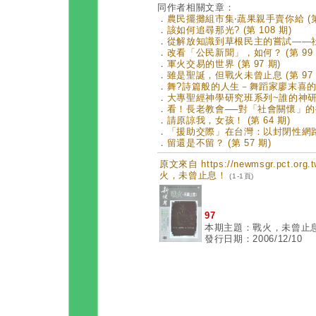
同作者相關文章：
．
農民擺攤組市集‧蔬果親手賣你給 (第 
．
該如何追尋那光? (第 108 期)
．
從解放知識到草根民主的嘗試——社區大
．
改看「公民新聞」，如何？ (第 99 
．
軍火交易的世界 (第 97 期)
．
雖是聖誕，但戰火未曾止息 (第 97 
．
舞?詩篇般的人生－舞蹈家廖末喜的創作
．
大專聖經神學研究班系列~誰的神研？誰
．
看！長老教會──對「社會關懷」的批判
．
請原諒我，女孩！ (第 64 期)
．
「援助交際」在台灣：以封閉性網路社
．
留還是不留？ (第 57 期)
原文來自 https://newmsgr.pct.or
火，未曾止息！
(1-1頁)
97
本期主題：戰火，未曾止
發行日期：2006/12/10