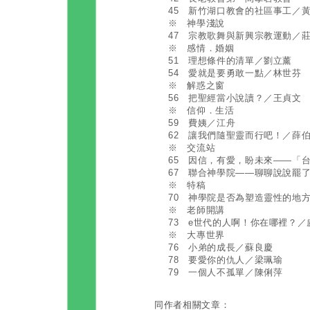
45 新竹湖口教會的社區事工／
※ 神學淺說
47 宗教歌舞與新興宗教運動／
※ 感情．婚姻
51 理想條件的清單／劉立薰
54 愛就是要勇敢一點／林世芬
※ 解惑之窗
56 把聖經當小說讀？／王貞文
※ 信仰．生活
59 費姨／江舟
62 讓我們隨聖靈而行吧！／薛
※ 交流站
65 因信，有愛，盼未來——「
67 聯合神學院——聊聊說說罷
※ 特稿
70 神學院是否為塑造靈性的地
※ 老師開講
73 e世代的人啊！你在哪裡？／
※ 大專世界
76 小弟的成長／蘇良慶
78 要愛你的仇人／梁珮瑜
79 一個人不孤單／陳俐萍
同作者相關文章：