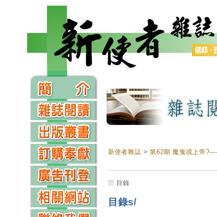
新使者雜誌
>
第62期 魔鬼或上帝?
目錄
目錄s/