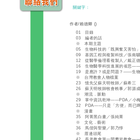
關鍵字：
作者/賴德卿
()
01 目錄
03 編者的話
※ 本期主題
05 生物科技的「既興奮又害怕
09 基因工程與複製科技／張南
12 從醫學倫理看複製人／戴正
16 生物醫學科技進展的省思—
19 是應許？或是問題？——生
※ 台灣教會人物檔案
23 憶先父蘇天明牧師／蘇希三
26 蘇天明牧師牧會軼事／郭源
※ 潮流．脈動
29 掌中資訊乾坤——PDA／小
32 PDA——只是「方便」而已
※ 漫畫
35 阿菁黑白畫／張純菁
※ 文化．藝術
36 馬偕與聖樂／郭乃惇
※ 厝邊頭尾
42 長老教會第一間攀岩教會—