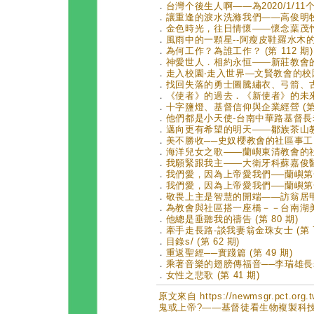
．
台灣个後生人啊——為2020/1/11个選
．
讓重逢的淚水洗滌我們——高俊明牧師的
．
金色時光，往日情懷——懷念葉茂竹 (
．
風雨中的一顆星--阿瘦皮鞋羅水木的受洗
．
為何工作？為誰工作？ (第 112 期)
．
神愛世人．相約永恒——新莊教會的超
．
走入校園‧走入世界—文賢教會的校園福
．
找回失落的勇士圖騰繡衣、弓箭、古調
．
《使者》的過去．《新使者》的未來 (
．
十字鹽燈、基督信仰與企業經營 (第 
．
他們都是小天使-台南中華路基督長老
．
邁向更有希望的明天——鄒族茶山教會
．
美不勝收──史奴櫻教會的社區事工 (第
．
海洋兒女之歌——蘭嶼東清教會的社區宣
．
我願緊跟我主——大衛牙科蘇嘉俊醫師 
．
我們愛，因為上帝愛我們──蘭嶼第一
．
我們愛，因為上帝愛我們──蘭嶼第一
．
敬畏上主是智慧的開端——訪翁居甲、
．
為教會與社區搭一座橋－－台南湖美教
．
他總是垂聽我的禱告 (第 80 期)
．
牽手走長路-談我妻翁金珠女士 (第 7
．
目錄s/ (第 62 期)
．
重返聖經──實踐篇 (第 49 期)
．
乘著音樂的翅膀傳福音──李瑞雄長老 
．
女性之悲歌 (第 41 期)
原文來自 https://newmsgr.pct.or
鬼或上帝?——基督徒看生物複製科