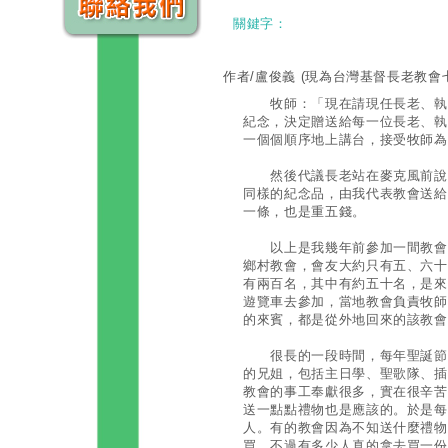
關鍵字：
作者/盧俊義
(現為台灣基督長老教會
牧師：「現在請現任長老、執事
紀念，決定贈送給每一位長老、執
一個個順序地上講台，接受牧師為
然後代議長老站在麥克風前說：
同樣的紀念品，由我代表教會送給
一條，也是重五錢。
以上是我幾年前參加一間教會週
鄉村教會，會友大約只有五、六十
有兩百名，其中有約五十名，是來
遊覽車去參加，當地教會負責牧師
的來賓，都是從外地回來的該教會
很長的一段時間，每年聖誕節一
的兄姐，包括主日學、聖歌隊、插
教會的事工奉獻很多，實在很辛苦
送一點點禮物也是應該的。於是每
人。有的教會因為不知送什麼禮物
買，不過有多少人真的拿去買一份