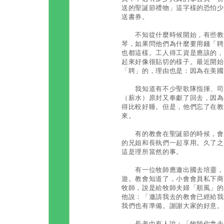
送的聖誕節禮物」這字樣的恐怕少
送書券。
不知從什麼時候開始，有些教會
琴，如果問他們為什麼要用錢「聘
也都這樣。工人得工資是應該的，
起來好像很貼切的樣子。最近開始
「聘」的，理由也是：因為在美國
我知道有不少聖歌隊指揮、司琴
（薪水）原封又奉獻了回去，因為
得比較好睡。但是，他們忘了在教
來。
有的教會在聖誕節的時候，會辦
的兄姐和長執們一起享用。久了之
這是理所當然的事。
有一位牧師應邀出國去培靈，順
遊。教會知道了，小會會員私下商
牧師，說是給牧師夫婦「順風」的
他說：「邀請我去的教會已經給我
我們也有準備。謝謝大家的好意。
長老中有人說：「牧師你拿去