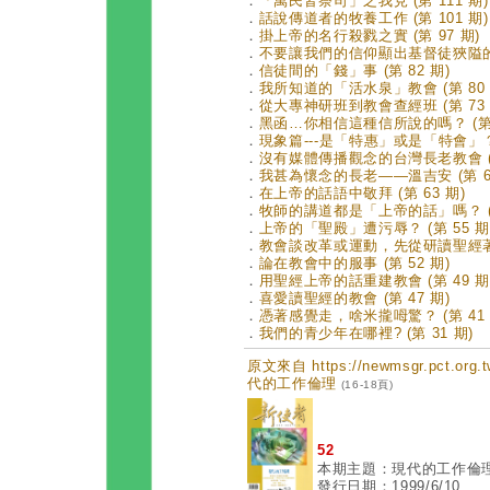
．
「萬民皆祭司」之我見 (第 111 期)
．
話說傳道者的牧養工作 (第 101 期)
．
掛上帝的名行殺戮之實 (第 97 期)
．
不要讓我們的信仰顯出基督徒狹隘的胸襟
．
信徒間的「錢」事 (第 82 期)
．
我所知道的「活水泉」教會 (第 80 
．
從大專神研班到教會查經班 (第 73 
．
黑函…你相信這種信所說的嗎？ (第 
．
現象篇---是「特惠」或是「特會」？ (
．
沒有媒體傳播觀念的台灣長老教會 (第
．
我甚為懷念的長老——溫吉安 (第 63
．
在上帝的話語中敬拜 (第 63 期)
．
牧師的講道都是「上帝的話」嗎？ (第
．
上帝的「聖殿」遭污辱？ (第 55 期
．
教會談改革或運動，先從研讀聖經著手 
．
論在教會中的服事 (第 52 期)
．
用聖經上帝的話重建教會 (第 49 期
．
喜愛讀聖經的教會 (第 47 期)
．
憑著感覺走，啥米攏呣驚？ (第 41 
．
我們的青少年在哪裡? (第 31 期)
原文來自 https://newmsgr.pct.or
代的工作倫理
(16-18頁)
52
本期主題：現代的工作倫
發行日期：1999/6/10