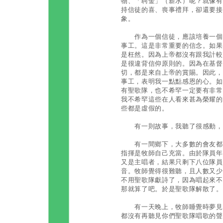
物、「聘金」（薪水）呢？就像有
持信徒的喜、喪事禮拜，卻還要接
象。
作為一個信徒，應該培養一個基
事工。這是非常重要的信念。如果
是枉然。因為上帝都沒有跟我計較
是很違背信仰原則的。因為在基督
切，都是來自上帝的賞賜。因此，
事工，表明我一點點感恩的心。如
有聖歌隊，也不希罕一定要有非常
我不希罕這些在人看來甚為榮耀的
些都是虛假的。
有一則故事，我聽了很感動，
有一間鄉下，大多數的會友都已
指揮是牧師自己充當。由於隊員年
又是主唱者，結果只剩下八位隊員
音。牧師覺得很難聽，且人數又少
不用聖歌隊獻詩了，因為唱起來不
那就算了吧。於是聖歌隊解散了。
有一天晚上，牧師睡覺時夢見上
都沒有再聽見你們聖歌隊唱歌的聲