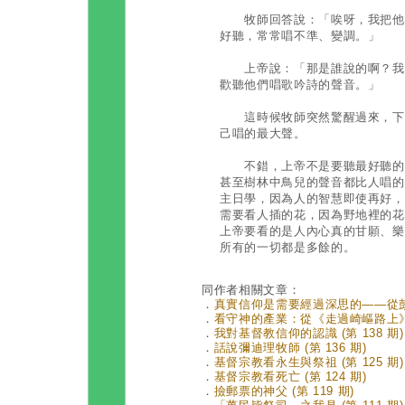
牧師回答說：「唉呀，我把他們
好聽，常常唱不準、變調。」
上帝說：「那是誰說的啊？我每
歡聽他們唱歌吟詩的聲音。」
這時候牧師突然驚醒過來，下個
己唱的最大聲。
不錯，上帝不是要聽最好聽的，
甚至樹林中鳥兒的聲音都比人唱的
主日學，因為人的智慧即使再好，
需要看人插的花，因為野地裡的花
上帝要看的是人內心真的甘願、樂
所有的一切都是多餘的。
同作者相關文章：
．
真實信仰是需要經過深思的——從彭明
．
看守神的產業：從《走過崎嶇路上》到
．
我對基督教信仰的認識 (第 138 期)
．
話說彌迪理牧師 (第 136 期)
．
基督宗教看永生與祭祖 (第 125 期)
．
基督宗教看死亡 (第 124 期)
．
撿郵票的神父 (第 119 期)